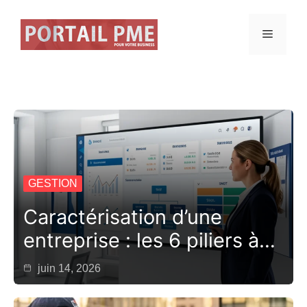
Aller
au
Menu
contenu
GESTION
Caractérisation d’une
entreprise : les 6 piliers à…
juin 14, 2026