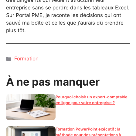
des dirigeants qui veulent structurer leur
entreprise sans se perdre dans les tableaux Excel.
Sur PortailPME, je raconte les décisions qui ont
sauvé ma boîte et celles que j'aurais dû prendre
plus tôt.
Catégories
Formation
À ne pas manquer
Pourquoi choisir un expert-comptable
en ligne pour votre entreprise ?
Formation PowerPoint exécutif : la
méthode pour des présentations à