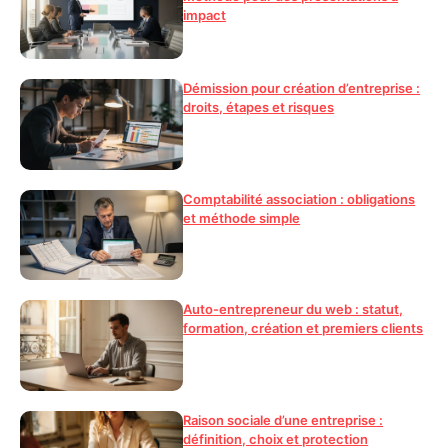
impact
Démission pour création d’entreprise :
droits, étapes et risques
Comptabilité association : obligations
et méthode simple
Auto-entrepreneur du web : statut,
formation, création et premiers clients
Raison sociale d’une entreprise :
définition, choix et protection