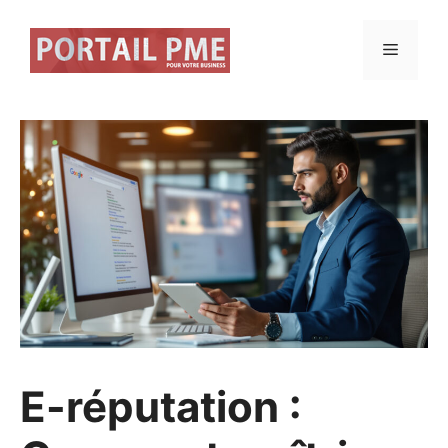
Aller
au
Menu
contenu
E-réputation :