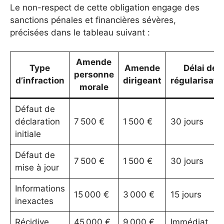
Le non-respect de cette obligation engage des
sanctions pénales et financières sévères,
précisées dans le tableau suivant :
Amende
Type
Amende
Délai de
personne
d’infraction
dirigeant
régularisati
morale
Défaut de
déclaration
7 500 €
1 500 €
30 jours
initiale
Défaut de
7 500 €
1 500 €
30 jours
mise à jour
Informations
15 000 €
3 000 €
15 jours
inexactes
Récidive
45 000 €
9 000 €
Immédiat