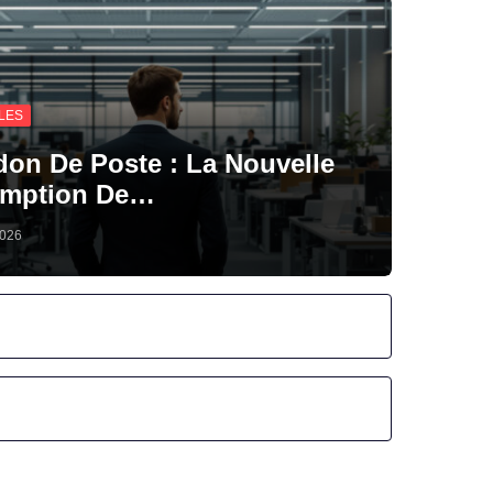
ILES
on De Poste : La Nouvelle
omption De…
2026