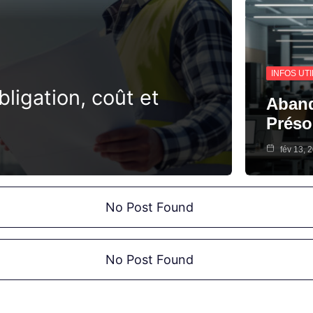
INFOS UT
ligation, coût et
Aband
Prés
fév 13, 
No Post Found
No Post Found