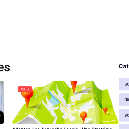
es
Cat
ac
WEB
di
e