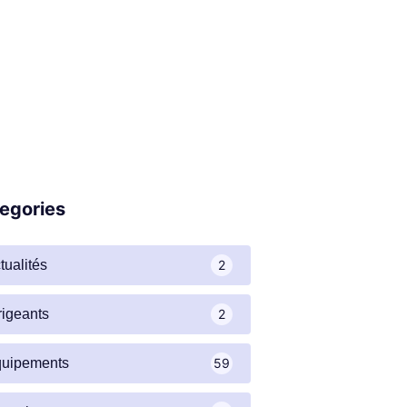
egories
tualités
2
rigeants
2
quipements
59