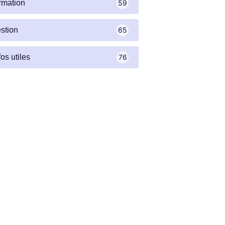
rmation
59
stion
65
fos utiles
76