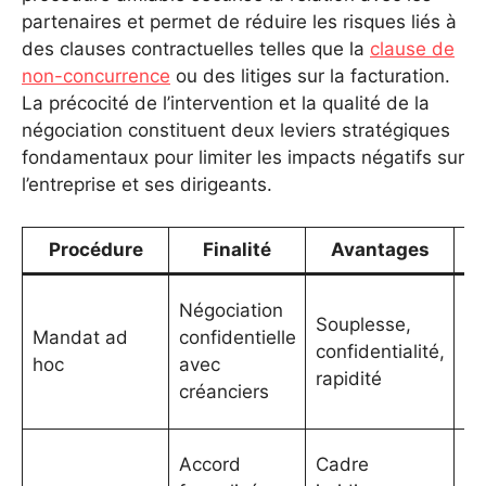
partenaires et permet de réduire les risques liés à
des clauses contractuelles telles que la
clause de
non-concurrence
ou des litiges sur la facturation.
La précocité de l’intervention et la qualité de la
négociation constituent deux leviers stratégiques
fondamentaux pour limiter les impacts négatifs sur
l’entreprise et ses dirigeants.
Procédure
Finalité
Avantages
Li
Négociation
Souplesse,
en
Mandat ad
confidentielle
confidentialité,
no
hoc
avec
rapidité
ce
créanciers
pa
Do
Accord
Cadre
d