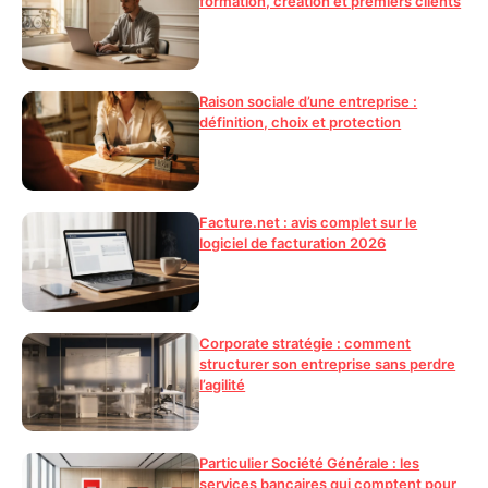
formation, création et premiers clients
Raison sociale d’une entreprise :
définition, choix et protection
Facture.net : avis complet sur le
logiciel de facturation 2026
Corporate stratégie : comment
structurer son entreprise sans perdre
l’agilité
Particulier Société Générale : les
services bancaires qui comptent pour