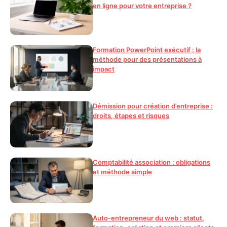
en ligne pour votre entreprise ?
Formation PowerPoint exécutif : la
méthode pour des présentations à
impact
Démission pour création d’entreprise :
droits, étapes et risques
Comptabilité association : obligations
et méthode simple
Auto-entrepreneur du web : statut,