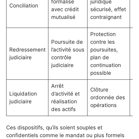
formalisé
juridique
Conciliation
av
avec crédit
sécurisé, effet
ce
mutualisé
contraignant
pa
Protection
Poursuite de
contre les
Pr
Redressement
l’activité sous
poursuites,
lo
judiciaire
contrôle
plan de
st
judiciaire
continuation
possible
Arrêt
Clôture
Pe
Liquidation
d’activité et
ordonnée des
d
judiciaire
réalisation
opérations
l’
des actifs
Ces dispositifs, qu’ils soient souples et
confidentiels comme le mandat ou plus formels