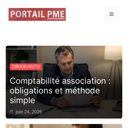
Aller
au
Menu
contenu
DIRIGEANTS
Comptabilité association :
obligations et méthode
simple
juin 24, 2026