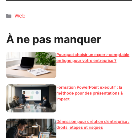
Catégories
Web
À ne pas manquer
Pourquoi choisir un expert-comptable
en ligne pour votre entreprise ?
Formation PowerPoint exécutif : la
méthode pour des présentations à
impact
Démission pour création d’entreprise :
droits, étapes et risques