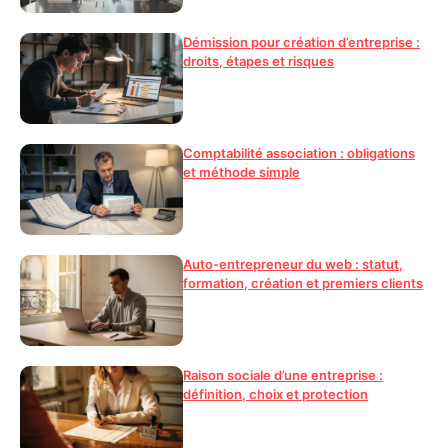
Démission pour création d’entreprise :
droits, étapes et risques
Comptabilité association : obligations
et méthode simple
Auto-entrepreneur du web : statut,
formation, création et premiers clients
Raison sociale d’une entreprise :
définition, choix et protection