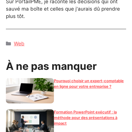
Sur PortailPME, je raconte les décisions qui ont
sauvé ma boîte et celles que j'aurais dû prendre
plus tôt.
Catégories
Web
À ne pas manquer
Pourquoi choisir un expert-comptable
en ligne pour votre entreprise ?
Formation PowerPoint exécutif : la
méthode pour des présentations à
impact