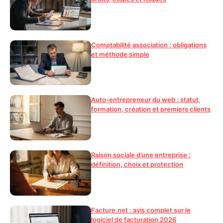
Comptabilité association : obligations
et méthode simple
Auto-entrepreneur du web : statut,
formation, création et premiers clients
Raison sociale d’une entreprise :
définition, choix et protection
Facture.net : avis complet sur le
logiciel de facturation 2026