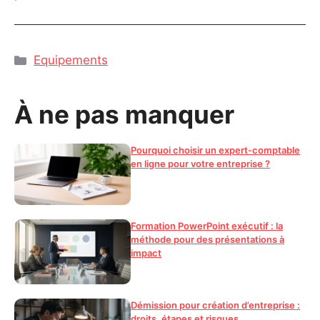
Catégories
Equipements
À ne pas manquer
Pourquoi choisir un expert-comptable
en ligne pour votre entreprise ?
Formation PowerPoint exécutif : la
méthode pour des présentations à
impact
Démission pour création d’entreprise :
droits, étapes et risques