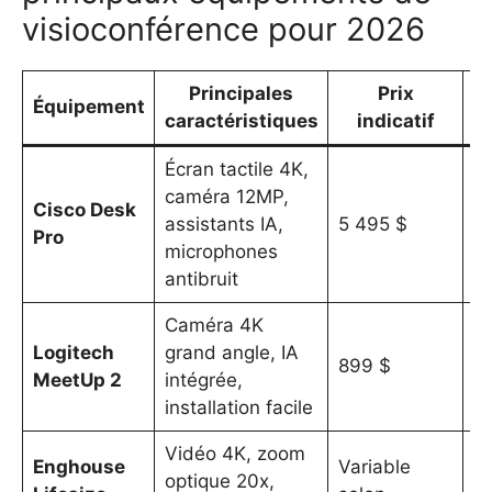
visioconférence pour 2026
Principales
Prix
Équipement
caractéristiques
indicatif
Écran tactile 4K,
Qu
caméra 12MP,
Cisco Desk
au
assistants IA,
5 495 $
Pro
in
microphones
W
antibruit
Caméra 4K
Pr
Logitech
grand angle, IA
co
899 $
MeetUp 2
intégrée,
mu
installation facile
pl
Vidéo 4K, zoom
Ex
Enghouse
Variable
optique 20x,
qu