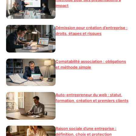
impact
Démission pour création d’entreprise :
droits, étapes et risques
Comptabilité association : obligations
et méthode simple
Auto-entrepreneur du web : statut,
formation, création et premiers clients
Raison sociale d’une entreprise :
définition, choix et protection