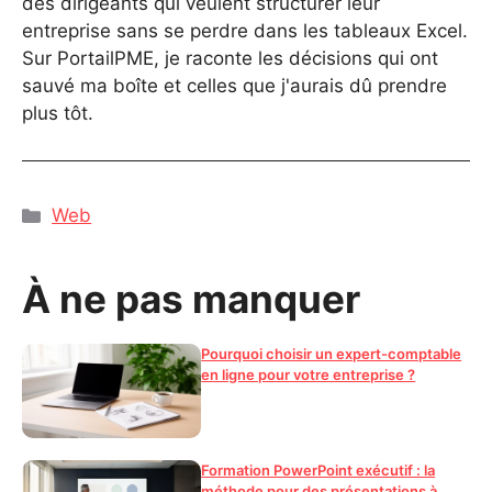
des dirigeants qui veulent structurer leur
entreprise sans se perdre dans les tableaux Excel.
Sur PortailPME, je raconte les décisions qui ont
sauvé ma boîte et celles que j'aurais dû prendre
plus tôt.
Catégories
Web
À ne pas manquer
Pourquoi choisir un expert-comptable
en ligne pour votre entreprise ?
Formation PowerPoint exécutif : la
méthode pour des présentations à