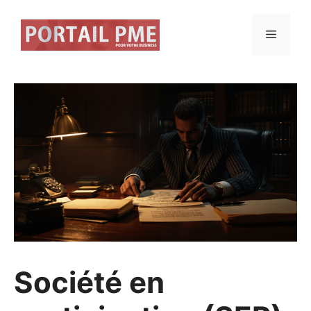
Aller
au
Menu
contenu
Société en