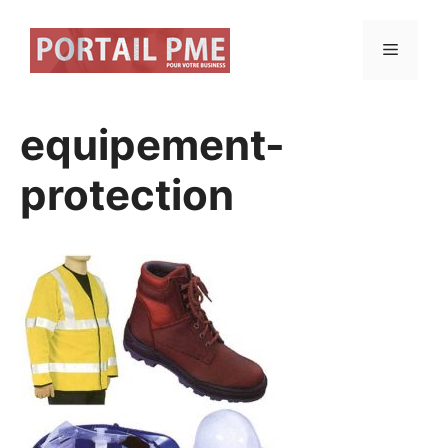
Aller
au
Menu
contenu
equipement-
protection