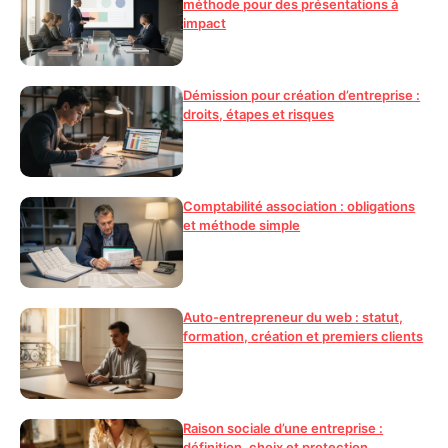
méthode pour des présentations à
impact
Démission pour création d’entreprise :
droits, étapes et risques
Comptabilité association : obligations
et méthode simple
Auto-entrepreneur du web : statut,
formation, création et premiers clients
Raison sociale d’une entreprise :
définition, choix et protection