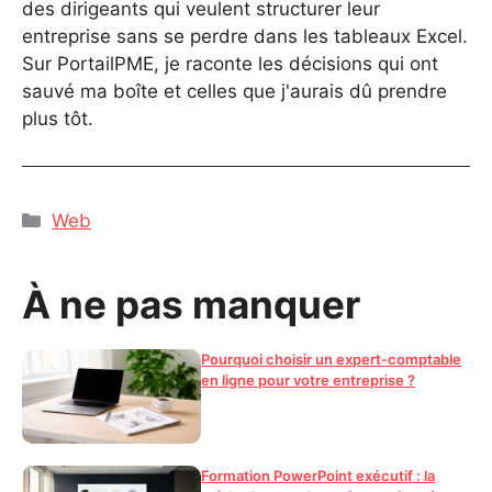
des dirigeants qui veulent structurer leur
entreprise sans se perdre dans les tableaux Excel.
Sur PortailPME, je raconte les décisions qui ont
sauvé ma boîte et celles que j'aurais dû prendre
plus tôt.
Catégories
Web
À ne pas manquer
Pourquoi choisir un expert-comptable
en ligne pour votre entreprise ?
Formation PowerPoint exécutif : la