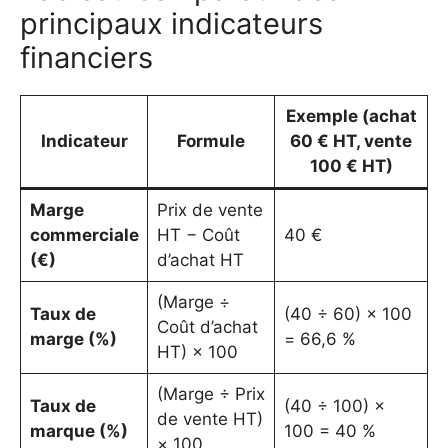
principaux indicateurs
financiers
Exemple (achat
Indicateur
Formule
60 € HT, vente
100 € HT)
Marge
Prix de vente
commerciale
HT − Coût
40 €
(€)
d’achat HT
(Marge ÷
Taux de
(40 ÷ 60) × 100
Coût d’achat
marge (%)
= 66,6 %
HT) × 100
(Marge ÷ Prix
Taux de
(40 ÷ 100) ×
de vente HT)
marque (%)
100 = 40 %
× 100