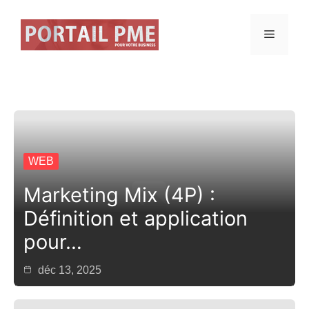
Aller
au
Menu
contenu
WEB
Marketing Mix (4P) :
Définition et application
pour…
déc 13, 2025