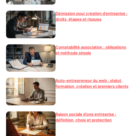
Démission pour création d’entreprise :
droits, étapes et risques
Comptabilité association : obligations
et méthode simple
Auto-entrepreneur du web : statut,
formation, création et premiers clients
Raison sociale d’une entreprise :
définition, choix et protection