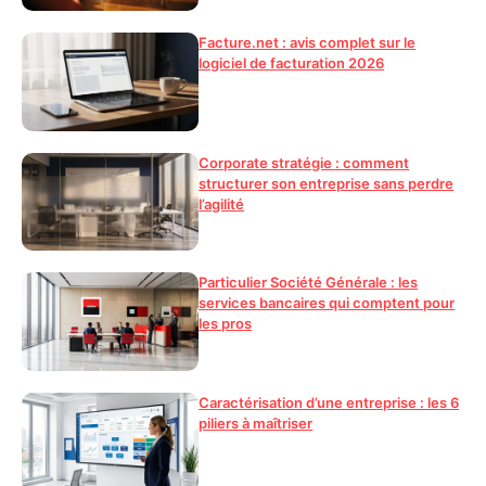
Facture.net : avis complet sur le
logiciel de facturation 2026
Corporate stratégie : comment
structurer son entreprise sans perdre
l’agilité
Particulier Société Générale : les
services bancaires qui comptent pour
les pros
Caractérisation d’une entreprise : les 6
piliers à maîtriser