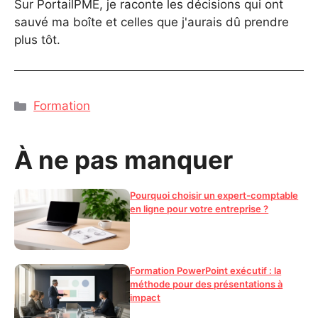
Sur PortailPME, je raconte les décisions qui ont
sauvé ma boîte et celles que j'aurais dû prendre
plus tôt.
Catégories
Formation
À ne pas manquer
Pourquoi choisir un expert-comptable
en ligne pour votre entreprise ?
Formation PowerPoint exécutif : la
méthode pour des présentations à
impact