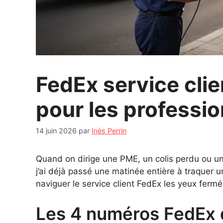
FedEx service clie
pour les professi
14 juin 2026
par
Inès Perrin
Quand on dirige une PME, un colis perdu ou un r
j’ai déjà passé une matinée entière à traquer un
naviguer le service client FedEx les yeux fermé
Les 4 numéros FedEx q